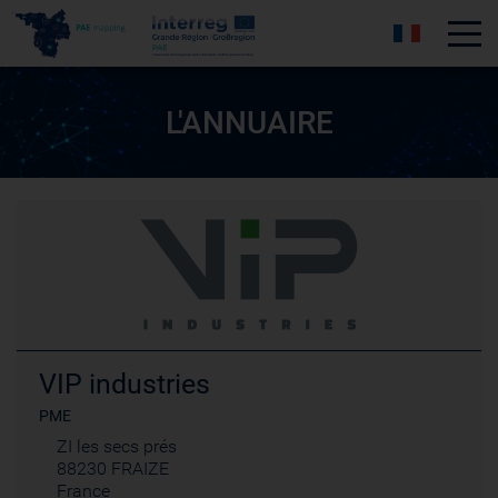
Tog
L'ANNUAIRE
VIP industries
PME
ZI les secs prés
88230 FRAIZE
France