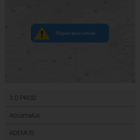
Cliquez pour activer
3 D PROD
Rue Jean Monnet
Accumalux
88110 RAON L'ETAPE
France
Allée de la Poudrerie
ADEMUS
1899 KOCKELSCHEUER
Fournisseur de services industriels
Luxembourg