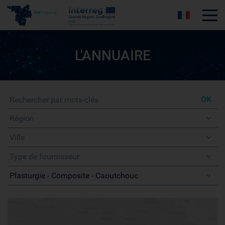
Tog
L'ANNUAIRE
Recherche
OK
Région
Ville
Type de fournisseur
Activités