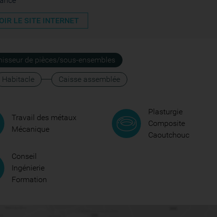
rance
OIR LE SITE INTERNET
nisseur de pièces/sous-ensembles
Habitacle
Caisse assemblée
Plasturgie
Travail des métaux
Composite
Mécanique
Caoutchouc
Conseil
Ingénierie
Formation