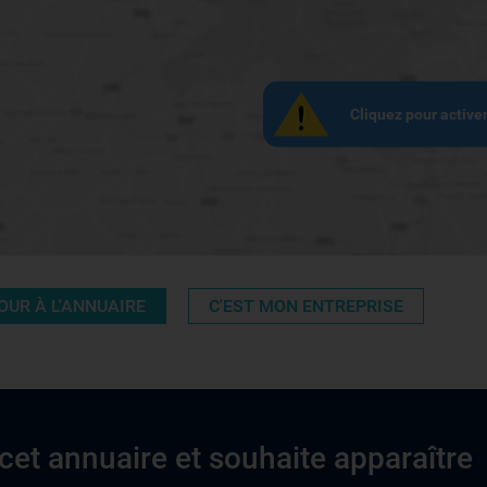
Cliquez pour active
OUR À L'ANNUAIRE
C'EST MON ENTREPRISE
cet annuaire et souhaite apparaître