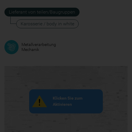
Lieferant von teilen/Baugruppen
Karosserie / body in white
Metallverarbeitung
Mechanik
Klicken Sie zum
Aktivieren