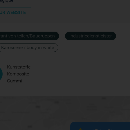
elgique
UR WEBSITE
erant von teilen/Baugruppen
Industriedienstleister
Karosserie / body in white
Kunststoffe
Komposite
Gummi