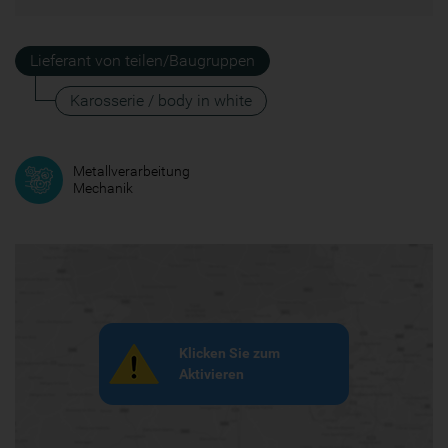
Lieferant von teilen/Baugruppen
Karosserie / body in white
Metallverarbeitung
Mechanik
Klicken Sie zum
Aktivieren