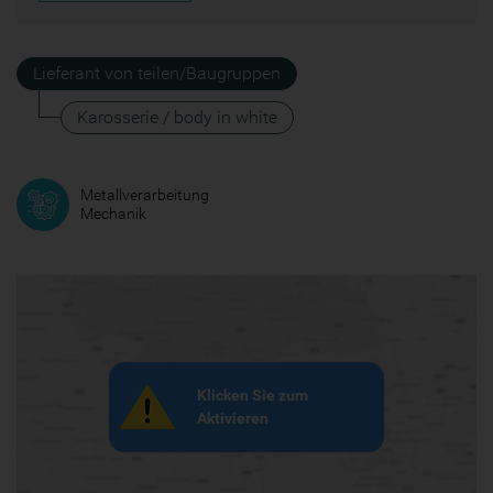
Lieferant von teilen/Baugruppen
Karosserie / body in white
Metallverarbeitung
Mechanik
Klicken Sie zum
Aktivieren