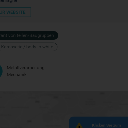
llemagne
UR WEBSITE
erant von teilen/Baugruppen
Karosserie / body in white
Metallverarbeitung
Mechanik
Klicken Sie zum