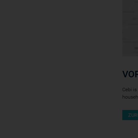
VO
Cebi is
househo
ZUR