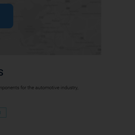
S
mponents for the automotive industry,
N