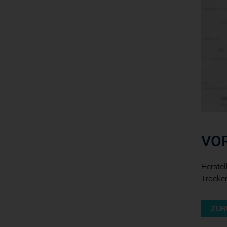
VO
Herstel
Trocke
ZUR