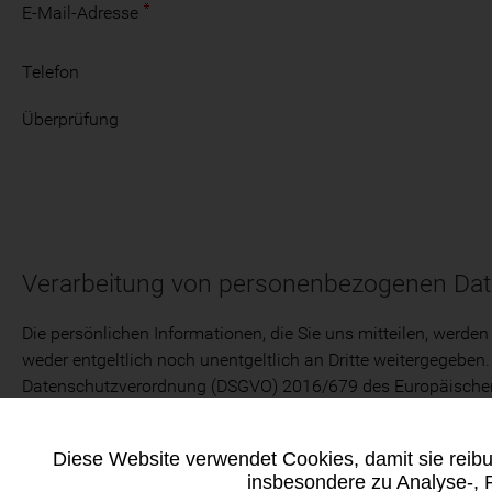
E-Mail-Adresse
Telefon
Überprüfung
Verarbeitung von personenbezogenen Da
Die persönlichen Informationen, die Sie uns mitteilen, werden
weder entgeltlich noch unentgeltlich an Dritte weitergegeb
Datenschutzverordnung (DSGVO) 2016/679 des Europäischen Pa
zu berichtigen oder zu löschen, was Sie gemäß den in der Ru
Diese Website verwendet Cookies, damit sie reibu
insbesondere zu Analyse-,