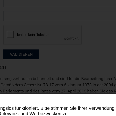
ten
 streng vertraulich behandelt und sind für die Bearbeitung Ihrer
en. Gemäß dem Gesetz Nr. 78-17 vom 6. Januar 1978 in der 2004
rlaments und des Rates vom 27. April 2016 haben Sie das Rech
brik
persönliche Daten
ngslos funktioniert. Bitte stimmen Sie ihrer Verwendung
 Relevanz- und Werbezwecken zu.