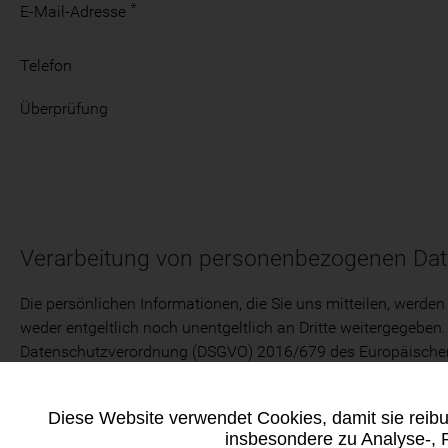
E-Mail-Adresse
Telefon
Überprüfung
Verarbeitung von personenbezogenen Da
Die persönlichen Informationen, die Sie uns mitteilen, werden
weder entgeltlich noch unentgeltlich an Dritte weitergegeb
Datenschutzverordnung (DSGVO) 2016/679 des Europäischen Pa
zu berichtigen oder zu löschen, was Sie gemäß den in der Ru
Diese Website verwendet Cookies, damit sie reibu
insbesondere zu Analyse-,