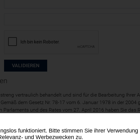
ten
 streng vertraulich behandelt und sind für die Bearbeitung Ihrer
en. Gemäß dem Gesetz Nr. 78-17 vom 6. Januar 1978 in der 2004
rlaments und des Rates vom 27. April 2016 haben Sie das Rech
brik
persönliche Daten
ngslos funktioniert. Bitte stimmen Sie ihrer Verwendung
 Relevanz- und Werbezwecken zu.